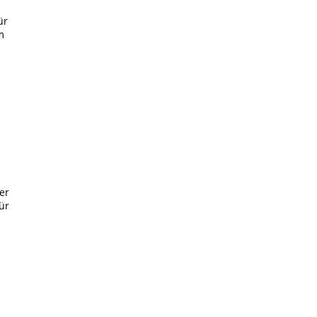
ür
m
er
ür