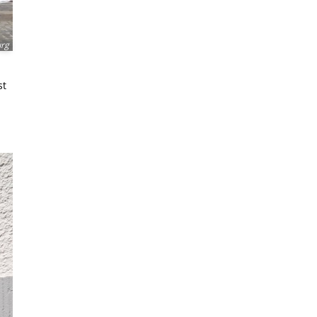
urg
st