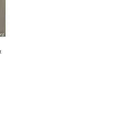
urg
t