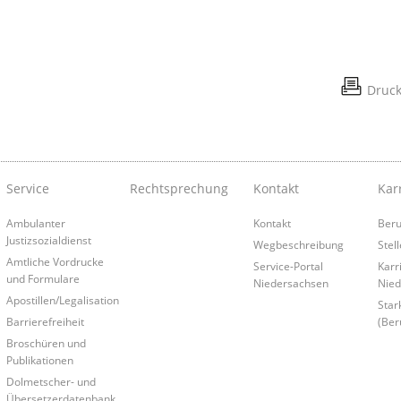
Druc
Service
Rechtsprechung
Kontakt
Kar
Ambulanter
Kontakt
Beruf
Justizsozialdienst
Wegbeschreibung
Stel
Amtliche Vordrucke
Service-Portal
Karr
und Formulare
Niedersachsen
Nied
Apostillen/Legalisation
Star
Barrierefreiheit
(Beru
Broschüren und
Publikationen
Dolmetscher- und
Übersetzerdatenbank