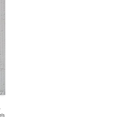
urg
r
els