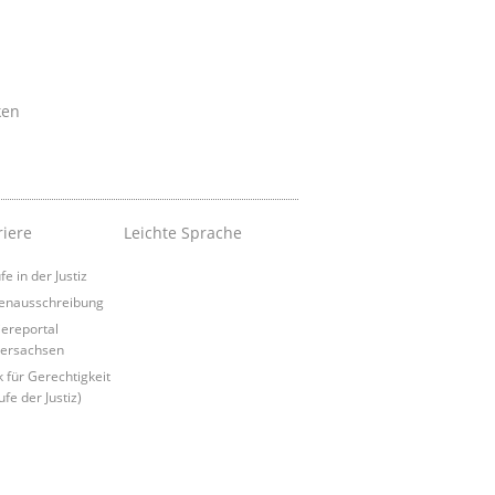
ken
riere
Leichte Sprache
e in der Justiz
lenausschreibung
iereportal
ersachsen
k für Gerechtigkeit
fe der Justiz)